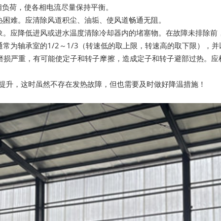
相负荷，使各相电流尽量保持平衡。
热困难。应清除风道积尘、油垢、使风道畅通无阻。
象。应降低进风或进水温度清除冷却器内的堵塞物。在故障未排除前
为轴承室的1/2～1/3（转速低的取上限，转速高的取下限），并
磨损严重，有可能使定子和转子摩擦，造成定子和转子避部过热。应
提升，这时虽然不存在发热故障，但也需要及时做好降温措施！