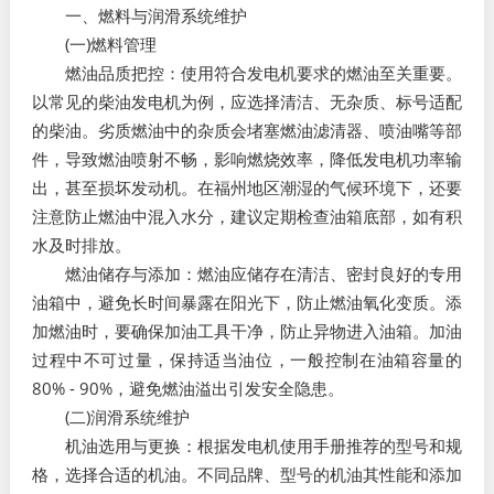
一、燃料与润滑系统维护​
(一)燃料管理​
燃油品质把控：使用符合发电机要求的燃油至关重要。
以常见的柴油发电机为例，应选择清洁、无杂质、标号适配
的柴油。劣质燃油中的杂质会堵塞燃油滤清器、喷油嘴等部
件，导致燃油喷射不畅，影响燃烧效率，降低发电机功率输
出，甚至损坏发动机。在福州地区潮湿的气候环境下，还要
注意防止燃油中混入水分，建议定期检查油箱底部，如有积
水及时排放。​
燃油储存与添加：燃油应储存在清洁、密封良好的专用
油箱中，避免长时间暴露在阳光下，防止燃油氧化变质。添
加燃油时，要确保加油工具干净，防止异物进入油箱。加油
过程中不可过量，保持适当油位，一般控制在油箱容量的
80% - 90%，避免燃油溢出引发安全隐患。​
(二)润滑系统维护​
机油选用与更换：根据发电机使用手册推荐的型号和规
格，选择合适的机油。不同品牌、型号的机油其性能和添加