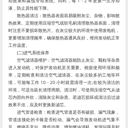
却效果和腐蚀冷却系统。同时，每 1 - 2 年更换一次冷却
液，防止其性能下降。​
散热器清洁：散热器表面容易吸附灰尘、杂物，影响散
热效果。定期使用压缩空气或软毛刷清理散热器表面，清理
时注意不要损坏散热片。在灰尘较大的环境中使用发电机，
更要增加清理频率，确保散热器通风良好，维持发动机正常
工作温度。​
(二)进气系统保养​
空气滤清器维护：空气滤清器能防止灰尘、颗粒等杂质
进入发动机，对保护发动机至关重要。根据使用环境和频
率，定期检查和清洁空气滤清器。在灰尘较多的工地等环
境，可能每工作 10 - 20 小时就需清理一次;在较为清洁的
环境，可适当延长清理周期。清洁时，可使用压缩空气从滤
芯内部向外吹，清除灰尘和杂质。若滤芯损坏或清洁后过滤
效果不佳，应及时更换新滤芯。​
进气管道检查：检查进气管道是否有破损、漏气现象，
管道连接处的卡箍是否松动。漏气会导致发动机进气量不
足，燃烧不充分，降低功率，增加燃油消耗。发现问题及时