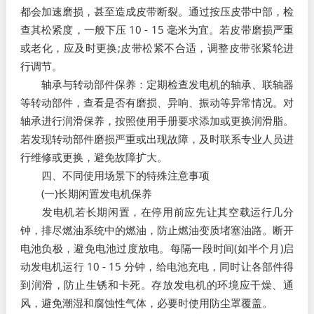
都会加速磨损，甚至造成皮带断裂。通过按压皮带中部，检
查其松紧度，一般下压 10 - 15 毫米为宜。若皮带磨损严重
或老化，应及时更换;皮带松紧不合适，调整皮带张紧轮进
行调节。​
轴承与转动部件保养：定期检查发电机的轴承、联轴器
等转动部件，查看是否有磨损、异响、振动等异常情况。对
轴承进行润滑保养，按照使用手册要求添加或更换润滑脂。
若发现转动部件磨损严重或出现故障，及时联系专业人员进
行维修或更换，避免故障扩大。​
四、不同使用场景下的特殊注意事项​
(一)长期闲置发电机保养​
发电机若长期闲置，在停用前应先让其空载运行几分
钟，排尽燃油系统中的燃油，防止燃油变质堵塞油路。断开
电池负极，避免电池过度放电。每隔一段时间(如半个月)启
动发电机运行 10 - 15 分钟，给电池充电，同时让各部件得
到润滑，防止生锈和卡死。存放发电机的环境应干燥、通
风，避免潮湿和腐蚀性气体，必要时使用防尘罩覆盖。​